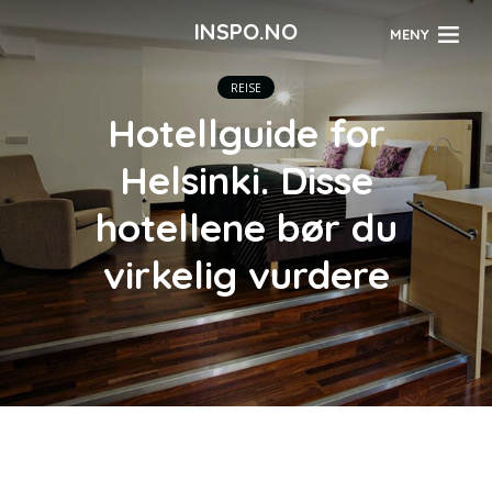
INSPO.NO
MENY
REISE
Hotellguide for
Helsinki. Disse
hotellene bør du
virkelig vurdere