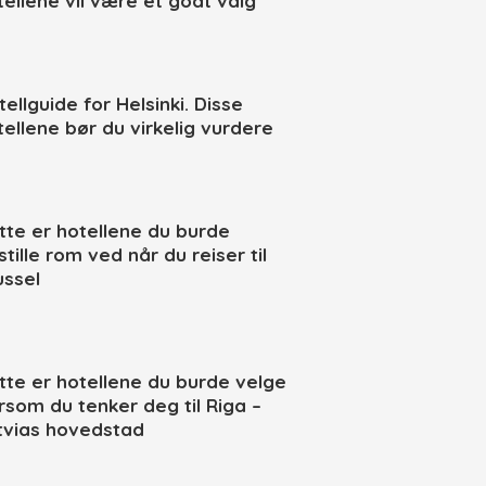
tellene vil være et godt valg
ellguide for Helsinki. Disse
tellene bør du virkelig vurdere
tte er hotellene du burde
tille rom ved når du reiser til
ussel
tte er hotellene du burde velge
rsom du tenker deg til Riga –
tvias hovedstad