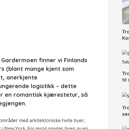
Tr
Ko
o Gardermoen finner vi Finlands
rs (blant mange kjent som
Tr
et, anerkjente
ti
ungerende logistikk – dette
r en romantisk kjærestetur, så
egjengen.
Tr
se
områder med arkitektoniske hvite buer,
i New York. For øvrig preges byen av en