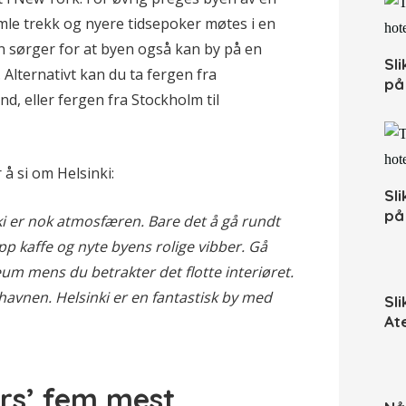
le trekk og nyere tidsepoker møtes i en
n sørger for at byen også kan by på en
Sl
 Alternativt kan du ta fergen fra
på 
land, eller fergen fra Stockholm til
 å si om Helsinki:
Sl
på 
ki er nok atmosfæren. Bare det å gå rundt
p kaffe og nyte byens rolige vibber. Gå
eum mens du betrakter det flotte interiøret.
s havnen. Helsinki er en fantastisk by med
Sl
At
ors’ fem mest