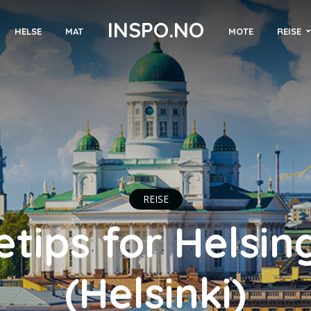
INSPO.NO
MOTE
REISE
HELSE
MAT
REISE
etips for Helsin
(Helsinki)