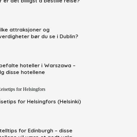
 er det billigst å bestille reise?
ilke attraksjoner og
verdigheter bør du se i Dublin?
befalte hoteller i Warszawa –
lg disse hotellene
isetips for Helsingfors (Helsinki)
telltips for Edinburgh – disse