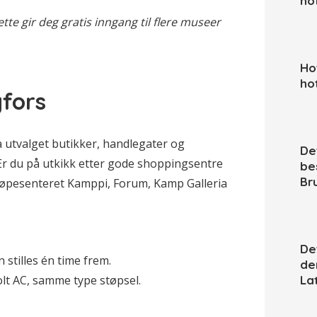
ho
dette gir deg gratis inngang til flere museer
Hot
ho
gfors
 utvalget butikker, handlegater og
De
Er du på utkikk etter gode shoppingsentre
bes
Br
kjøpesenteret Kamppi, Forum, Kamp Galleria
De
n stilles én time frem.
de
lt AC, samme type støpsel.
La