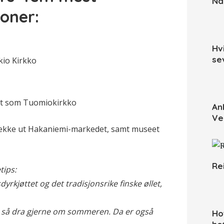
Når
oner:
Hv
se
kio Kirkko
ent som Tuomiokirkko
An
Ve
sjekke ut Hakaniemi-markedet, samt museet
Re
tips:
yrkjøttet og det tradisjonsrike finske øllet,
ust, så dra gjerne om sommeren. Da er også
Ho