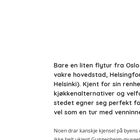
Bare en liten flytur fra Osl
vakre hovedstad, Helsingfo
Helsinki). Kjent for sin renh
kjøkkenalternativer og velf
stedet egner seg perfekt fo
vel som en tur med venninn
Noen drar kanskje kjensel på byens 
ikke helt ukjent Guggenheim-museet 