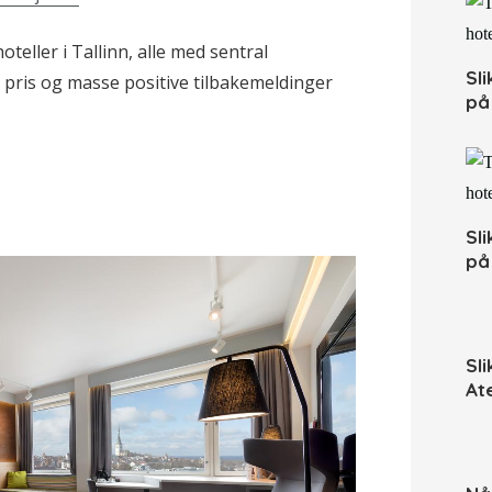
hoteller i Tallinn, alle med sentral
Sl
 pris og masse positive tilbakemeldinger
på 
Sl
på 
Sl
At