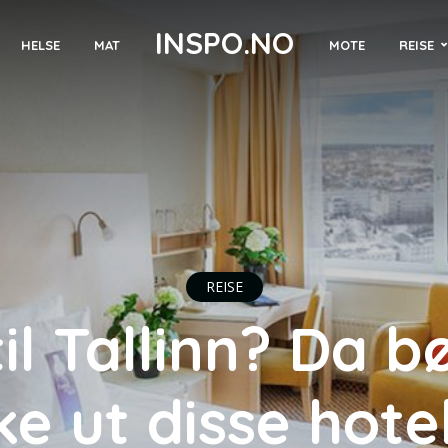
INSPO.NO
MOTE
REISE
HELSE
MAT
REISE
til Tallinn? Da b
ke ut disse hote