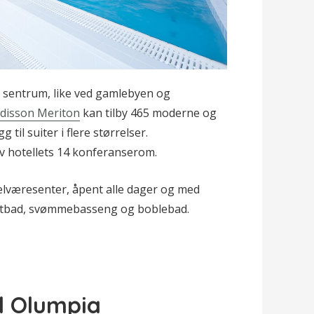
i sentrum, like ved gamlebyen og
adisson Meriton
kan tilby 465 moderne og
 til suiter i flere størrelser.
v hotellets 14 konferanserom.
s velværesenter, åpent alle dager og med
altbad, svømmebasseng og boblebad.
l Olumpia