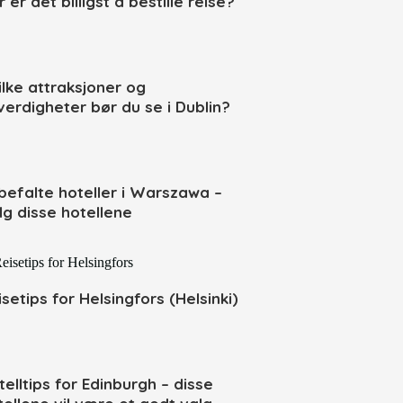
 er det billigst å bestille reise?
ilke attraksjoner og
verdigheter bør du se i Dublin?
befalte hoteller i Warszawa –
lg disse hotellene
isetips for Helsingfors (Helsinki)
telltips for Edinburgh – disse