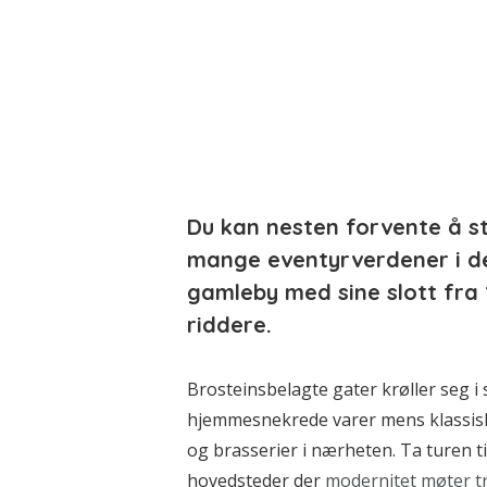
Du kan nesten forvente å s
mange eventyrverdener i de
gamleby med sine slott fra 
riddere.
Brosteinsbelagte gater krøller seg i
hjemmesnekrede varer mens klassisk
og brasserier i nærheten. Ta turen ti
hovedsteder der
modernitet møter t