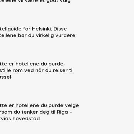
tellene vil være et godt valg
ellguide for Helsinki. Disse
tellene bør du virkelig vurdere
tte er hotellene du burde
tille rom ved når du reiser til
ussel
tte er hotellene du burde velge
rsom du tenker deg til Riga –
tvias hovedstad