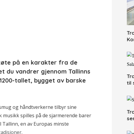
Tr
Ko
tøte på en karakter fra de
t du vandrer gjennom Tallinns
Tr
1200-tallet, bygget av barske
ti
 smug og håndtverkerne tilbyr sine
Tr
 musikk spilles på de sjarmerende barer
se
l Tallinn, en av Europas minste
radisjoner
.