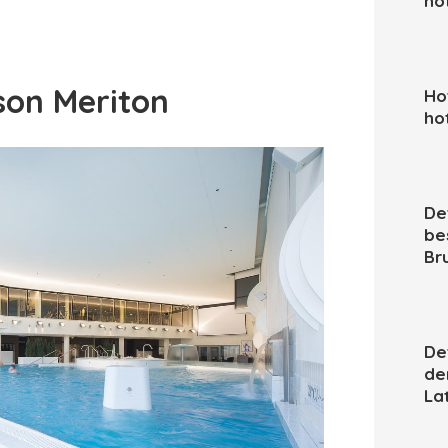
ho
son Meriton
Hot
ho
De
bes
Br
De
de
La