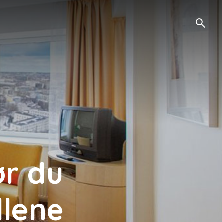
ør du
llene