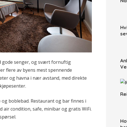
Når
Hv
se
An
 gode senger, og svært fornuftig
Ve
 der flere av byens mest spennende
eter og havna i nær avstand, med direkte
 kjøpesenter.
Re
e og boblebad. Restaurant og bar finnes i
air condition, safe, minibar og gratis WiFi.
spørsel.
Ho