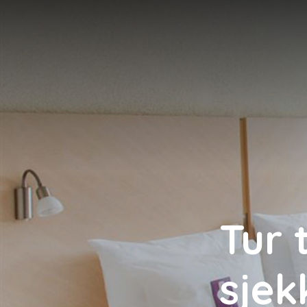
Tur 
sjek